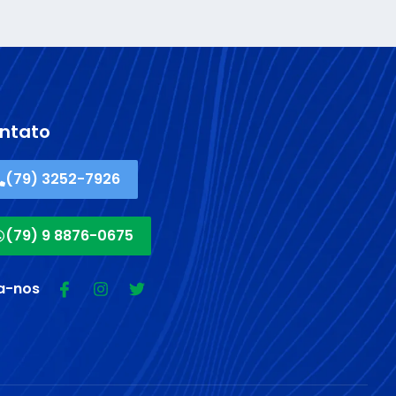
ntato
(79) 3252-7926
(79) 9 8876-0675
a-nos