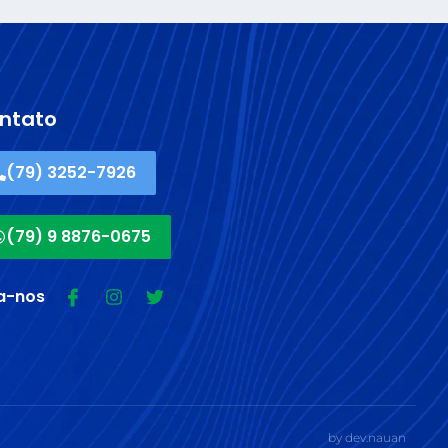
ntato
(79) 3252-7926
(79) 9 8876-0675
a-nos
by dev.nauan