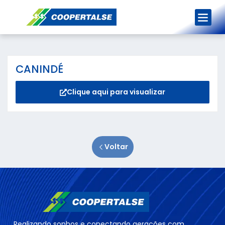
NOSSA HI
NOSSO ÔNI
CANINDÉ
Clique aqui para visualizar
Voltar
Realizando sonhos e conectando gerações com